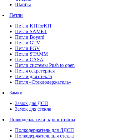
Шайбы
Петли
Петли KITforKIT
Петли SAMET
Петли Boyard
Петли GTV
Петли FGV
Петли STAMM
Петли CASA
Петли системы Push to open
Петля секретерная
Петли для стекла
Петля «Стеклодержатель»
Замки
Замок для ДСП
Замок для стекла
Полкодержатели, кронштейны
Полкодержатель для ЛДСП
Полкодержатель для стекла