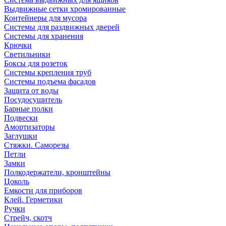
Выдвижные сетки хромированные
Контейнеры для мусора
Системы для раздвижных дверей
Системы для хранения
Крючки
Светильники
Боксы для розеток
Системы крепления труб
Системы подъема фасадов
Защита от воды
Посудосушитель
Барные полки
Подвески
Амортизаторы
Заглушки
Стяжки. Саморезы
Петли
Замки
Полкодержатели, кронштейны
Цоколь
Емкости для приборов
Клей. Герметики
Ручки
Стрейч, скотч