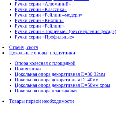
Ручки серии «Алюминий»
Ручки серии «Классика»
Ручки серии «Рейлинг–модерн»
Ручки серии «Кнопки»
Ручки серии «Рейлинг»
Ручки серии «Торцевые» (без сверления фасада)
Ручки серии «Профильные»
Стрейч, скотч
Цокольные опоры, подпятники
Опора колесная с площадкой
Подпятники
Цокольная опора декоративная D=30-32мм
Цокольная опора декоративная D=40мм
Цокольная опора декоративная D=50мм хром
Цокольная опора пластиковая
Товары первой необходимости