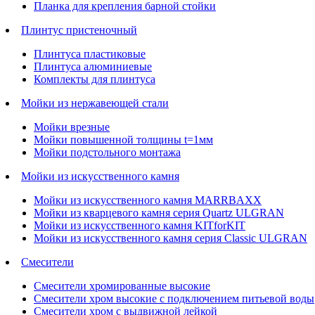
Планка для крепления барной стойки
Плинтус пристеночный
Плинтуса пластиковые
Плинтуса алюминиевые
Комплекты для плинтуса
Мойки из нержавеющей стали
Мойки врезные
Мойки повышенной толщины t=1мм
Мойки подстольного монтажа
Мойки из искусственного камня
Мойки из искусственного камня MARRBAXX
Мойки из кварцевого камня серия Quartz ULGRAN
Мойки из искусственного камня KITforKIT
Мойки из искусственного камня серия Classic ULGRAN
Смесители
Смесители хромированные высокие
Смесители хром высокие с подключением питьевой воды
Смесители хром с выдвижной лейкой