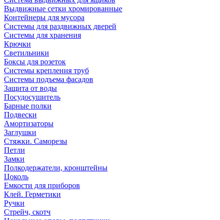
Выдвижные сетки хромированные
Контейнеры для мусора
Системы для раздвижных дверей
Системы для хранения
Крючки
Светильники
Боксы для розеток
Системы крепления труб
Системы подъема фасадов
Защита от воды
Посудосушитель
Барные полки
Подвески
Амортизаторы
Заглушки
Стяжки. Саморезы
Петли
Замки
Полкодержатели, кронштейны
Цоколь
Емкости для приборов
Клей. Герметики
Ручки
Стрейч, скотч