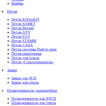
Шайбы
Петли
Петли KITforKIT
Петли SAMET
Петли Boyard
Петли GTV
Петли FGV
Петли STAMM
Петли CASA
Петли системы Push to open
Петля секретерная
Петли для стекла
Петля «Стеклодержатель»
Замки
Замок для ДСП
Замок для стекла
Полкодержатели, кронштейны
Полкодержатель для ЛДСП
Полкодержатель для стекла