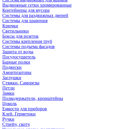
Выдвижные сетки хромированные
Контейнеры для мусора
Системы для раздвижных дверей
Системы для хранения
Крючки
Светильники
Боксы для розеток
Системы крепления труб
Системы подъема фасадов
Защита от воды
Посудосушитель
Барные полки
Подвески
Амортизаторы
Заглушки
Стяжки. Саморезы
Петли
Замки
Полкодержатели, кронштейны
Цоколь
Емкости для приборов
Клей. Герметики
Ручки
Стрейч, скотч