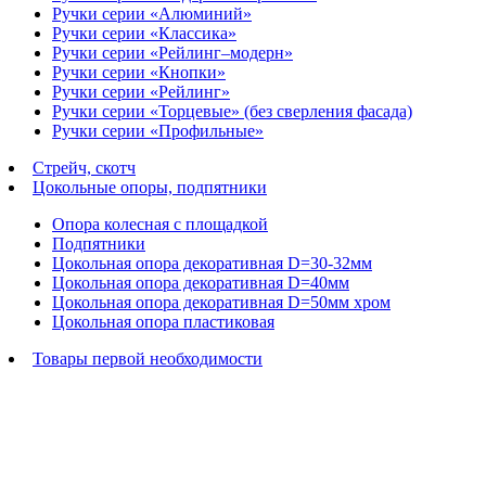
Ручки серии «Алюминий»
Ручки серии «Классика»
Ручки серии «Рейлинг–модерн»
Ручки серии «Кнопки»
Ручки серии «Рейлинг»
Ручки серии «Торцевые» (без сверления фасада)
Ручки серии «Профильные»
Стрейч, скотч
Цокольные опоры, подпятники
Опора колесная с площадкой
Подпятники
Цокольная опора декоративная D=30-32мм
Цокольная опора декоративная D=40мм
Цокольная опора декоративная D=50мм хром
Цокольная опора пластиковая
Товары первой необходимости