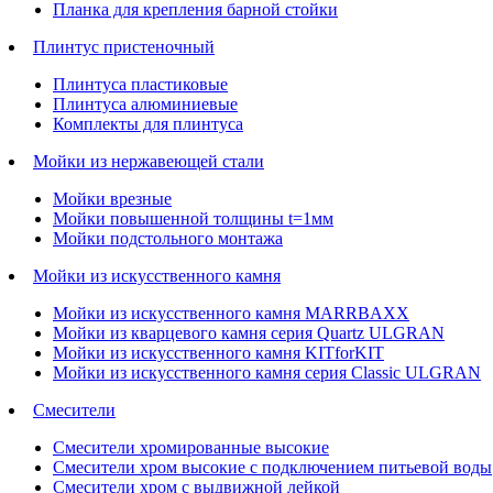
Планка для крепления барной стойки
Плинтус пристеночный
Плинтуса пластиковые
Плинтуса алюминиевые
Комплекты для плинтуса
Мойки из нержавеющей стали
Мойки врезные
Мойки повышенной толщины t=1мм
Мойки подстольного монтажа
Мойки из искусственного камня
Мойки из искусственного камня MARRBAXX
Мойки из кварцевого камня серия Quartz ULGRAN
Мойки из искусственного камня KITforKIT
Мойки из искусственного камня серия Classic ULGRAN
Смесители
Смесители хромированные высокие
Смесители хром высокие с подключением питьевой воды
Смесители хром с выдвижной лейкой