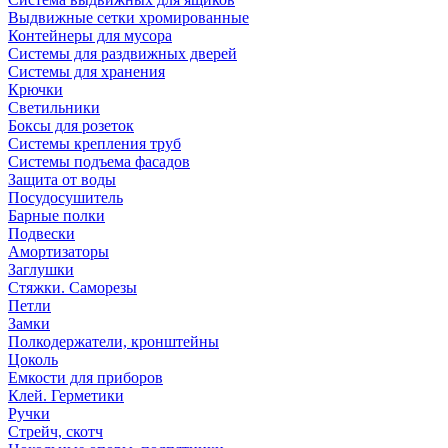
Выдвижные сетки хромированные
Контейнеры для мусора
Системы для раздвижных дверей
Системы для хранения
Крючки
Светильники
Боксы для розеток
Системы крепления труб
Системы подъема фасадов
Защита от воды
Посудосушитель
Барные полки
Подвески
Амортизаторы
Заглушки
Стяжки. Саморезы
Петли
Замки
Полкодержатели, кронштейны
Цоколь
Емкости для приборов
Клей. Герметики
Ручки
Стрейч, скотч