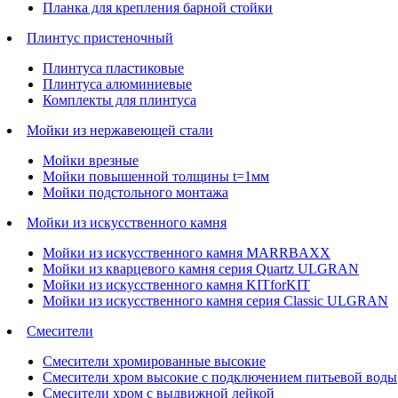
Планка для крепления барной стойки
Плинтус пристеночный
Плинтуса пластиковые
Плинтуса алюминиевые
Комплекты для плинтуса
Мойки из нержавеющей стали
Мойки врезные
Мойки повышенной толщины t=1мм
Мойки подстольного монтажа
Мойки из искусственного камня
Мойки из искусственного камня MARRBAXX
Мойки из кварцевого камня серия Quartz ULGRAN
Мойки из искусственного камня KITforKIT
Мойки из искусственного камня серия Classic ULGRAN
Смесители
Смесители хромированные высокие
Смесители хром высокие с подключением питьевой воды
Смесители хром с выдвижной лейкой