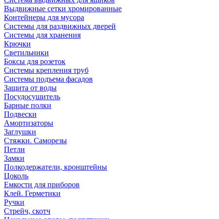
Выдвижные сетки хромированные
Контейнеры для мусора
Системы для раздвижных дверей
Системы для хранения
Крючки
Светильники
Боксы для розеток
Системы крепления труб
Системы подъема фасадов
Защита от воды
Посудосушитель
Барные полки
Подвески
Амортизаторы
Заглушки
Стяжки. Саморезы
Петли
Замки
Полкодержатели, кронштейны
Цоколь
Емкости для приборов
Клей. Герметики
Ручки
Стрейч, скотч