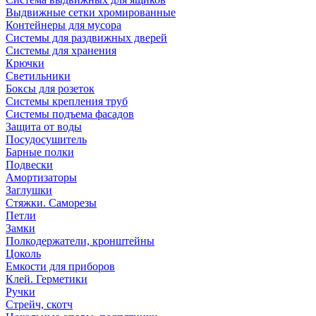
Выдвижные сетки хромированные
Контейнеры для мусора
Системы для раздвижных дверей
Системы для хранения
Крючки
Светильники
Боксы для розеток
Системы крепления труб
Системы подъема фасадов
Защита от воды
Посудосушитель
Барные полки
Подвески
Амортизаторы
Заглушки
Стяжки. Саморезы
Петли
Замки
Полкодержатели, кронштейны
Цоколь
Емкости для приборов
Клей. Герметики
Ручки
Стрейч, скотч