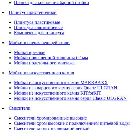
Планка для крепления барной стойки
Плинтус пристеночный
Плинтуса пластиковые
Плинтуса алюминиевые
Комплекты для плинтуса
Мойки из нержавеющей стали
Мойки врезные
Мойки повышенной толщины t=1мм
Мойки подстольного монтажа
Мойки из искусственного камня
Мойки из искусственного камня MARRBAXX
Мойки из кварцевого камня серия Quartz ULGRAN
Мойки из искусственного камня KITforKIT
Мойки из искусственного камня серия Classic ULGRAN
Смесители
Смесители хромированные высокие
Смесители хром высокие с подключением питьевой воды
Смесители хром с выдвижной лейкой