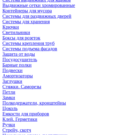
Выдвижные сетки хромированные
Контейнеры для мусора
Системы для раздвижных дверей
Системы для хранения
Крючки
Светильники
Боксы для розеток
Системы крепления труб
Системы подъема фасадов
Защита от воды
Посудосушитель
Барные полки
Подвески
Амортизаторы
Заглушки
Стяжки. Саморезы
Петли
Замки
Полкодержатели, кронштейны
Цоколь
Емкости для приборов
Клей. Герметики
Ручки
Стрейч, скотч