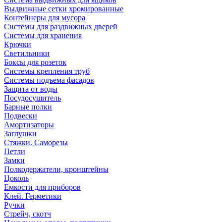
Выдвижные сетки хромированные
Контейнеры для мусора
Системы для раздвижных дверей
Системы для хранения
Крючки
Светильники
Боксы для розеток
Системы крепления труб
Системы подъема фасадов
Защита от воды
Посудосушитель
Барные полки
Подвески
Амортизаторы
Заглушки
Стяжки. Саморезы
Петли
Замки
Полкодержатели, кронштейны
Цоколь
Емкости для приборов
Клей. Герметики
Ручки
Стрейч, скотч