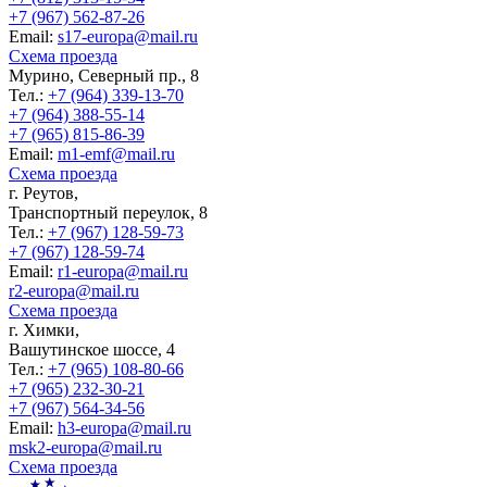
+7 (967) 562-87-26
Еmail:
s17-europa@mail.ru
Схема проезда
Мурино, Северный пр., 8
Тел.:
+7 (964) 339-13-70
+7 (964) 388-55-14
+7 (965) 815-86-39
Еmail:
m1-emf@mail.ru
Схема проезда
г. Реутов,
Транспортный переулок, 8
Тел.:
+7 (967) 128-59-73
+7 (967) 128-59-74
Еmail:
r1-europa@mail.ru
r2-europa@mail.ru
Схема проезда
г. Химки,
Вашутинское шоссе, 4
Тел.:
+7 (965) 108-80-66
+7 (965) 232-30-21
+7 (967) 564-34-56
Еmail:
h3-europa@mail.ru
msk2-europa@mail.ru
Схема проезда