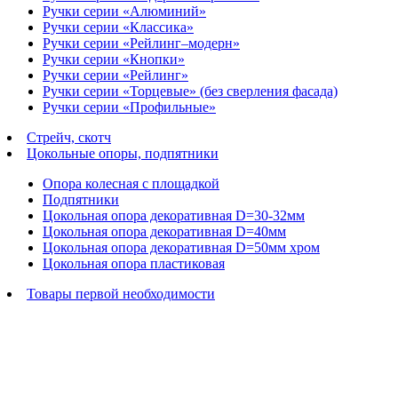
Ручки серии «Алюминий»
Ручки серии «Классика»
Ручки серии «Рейлинг–модерн»
Ручки серии «Кнопки»
Ручки серии «Рейлинг»
Ручки серии «Торцевые» (без сверления фасада)
Ручки серии «Профильные»
Стрейч, скотч
Цокольные опоры, подпятники
Опора колесная с площадкой
Подпятники
Цокольная опора декоративная D=30-32мм
Цокольная опора декоративная D=40мм
Цокольная опора декоративная D=50мм хром
Цокольная опора пластиковая
Товары первой необходимости