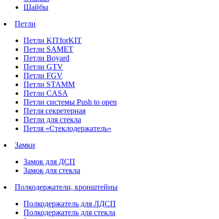
Шайбы
Петли
Петли KITforKIT
Петли SAMET
Петли Boyard
Петли GTV
Петли FGV
Петли STAMM
Петли CASA
Петли системы Push to open
Петля секретерная
Петли для стекла
Петля «Стеклодержатель»
Замки
Замок для ДСП
Замок для стекла
Полкодержатели, кронштейны
Полкодержатель для ЛДСП
Полкодержатель для стекла