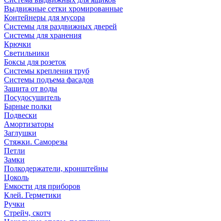
Выдвижные сетки хромированные
Контейнеры для мусора
Системы для раздвижных дверей
Системы для хранения
Крючки
Светильники
Боксы для розеток
Системы крепления труб
Системы подъема фасадов
Защита от воды
Посудосушитель
Барные полки
Подвески
Амортизаторы
Заглушки
Стяжки. Саморезы
Петли
Замки
Полкодержатели, кронштейны
Цоколь
Емкости для приборов
Клей. Герметики
Ручки
Стрейч, скотч