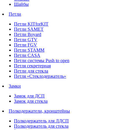
Шайбы
Петли
Петли KITforKIT
Петли SAMET
Петли Boyard
Петли GTV
Петли FGV
Петли STAMM
Петли CASA
Петли системы Push to open
Петля секретерная
Петли для стекла
Петля «Стеклодержатель»
Замки
Замок для ДСП
Замок для стекла
Полкодержатели, кронштейны
Полкодержатель для ЛДСП
Полкодержатель для стекла