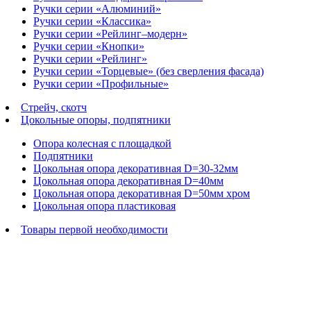
Ручки серии «Алюминий»
Ручки серии «Классика»
Ручки серии «Рейлинг–модерн»
Ручки серии «Кнопки»
Ручки серии «Рейлинг»
Ручки серии «Торцевые» (без сверления фасада)
Ручки серии «Профильные»
Стрейч, скотч
Цокольные опоры, подпятники
Опора колесная с площадкой
Подпятники
Цокольная опора декоративная D=30-32мм
Цокольная опора декоративная D=40мм
Цокольная опора декоративная D=50мм хром
Цокольная опора пластиковая
Товары первой необходимости