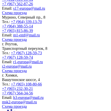
+7 (967) 562-87-26
Еmail:
s17-europa@mail.ru
Схема проезда
Мурино, Северный пр., 8
Тел.:
+7 (964) 339-13-70
+7 (964) 388-55-14
+7 (965) 815-86-39
Еmail:
m1-emf@mail.ru
Схема проезда
г. Реутов,
Транспортный переулок, 8
Тел.:
+7 (967) 128-59-73
+7 (967) 128-59-74
Еmail:
r1-europa@mail.ru
r2-europa@mail.ru
Схема проезда
г. Химки,
Вашутинское шоссе, 4
Тел.:
+7 (965) 108-80-66
+7 (965) 232-30-21
+7 (967) 564-34-56
Еmail:
h3-europa@mail.ru
msk2-europa@mail.ru
Схема проезда