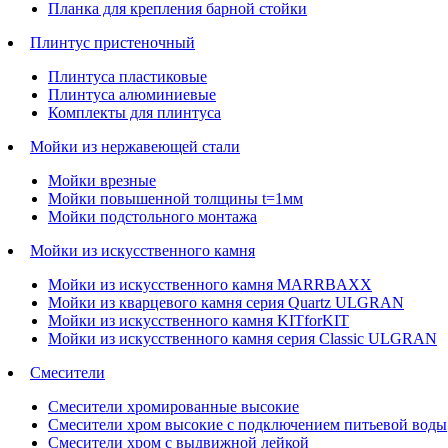
Планка для крепления барной стойки
Плинтус пристеночный
Плинтуса пластиковые
Плинтуса алюминиевые
Комплекты для плинтуса
Мойки из нержавеющей стали
Мойки врезные
Мойки повышенной толщины t=1мм
Мойки подстольного монтажа
Мойки из искусственного камня
Мойки из искусственного камня MARRBAXX
Мойки из кварцевого камня серия Quartz ULGRAN
Мойки из искусственного камня KITforKIT
Мойки из искусственного камня серия Classic ULGRAN
Смесители
Смесители хромированные высокие
Смесители хром высокие с подключением питьевой воды
Смесители хром с выдвижной лейкой