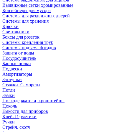
Выдвижные сетки хромированные
Контейнеры для мусора
Системы для раздвижных дверей
Системы для хранения
Крючки
Светильники
Боксы для розеток
Системы крепления труб
Системы подъема фасадов
Защита от воды
Посудосушитель
Барные полки
Подвески
Амортизаторы
Заглушки
Стяжки. Саморезы
Петли
Замки
Полкодержатели, кронштейны
Цоколь
Емкости для приборов
Клей. Герметики
Ручки
Стрейч, скотч