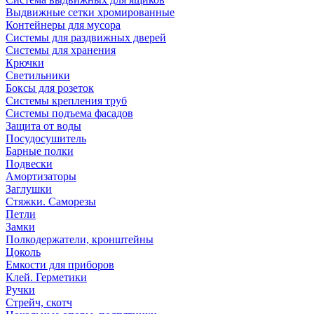
Выдвижные сетки хромированные
Контейнеры для мусора
Системы для раздвижных дверей
Системы для хранения
Крючки
Светильники
Боксы для розеток
Системы крепления труб
Системы подъема фасадов
Защита от воды
Посудосушитель
Барные полки
Подвески
Амортизаторы
Заглушки
Стяжки. Саморезы
Петли
Замки
Полкодержатели, кронштейны
Цоколь
Емкости для приборов
Клей. Герметики
Ручки
Стрейч, скотч