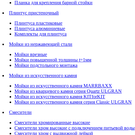
Планка для крепления барной стойки
Плинтус пристеночный
Плинтуса пластиковые
Плинтуса алюминиевые
Комплекты для плинтуса
Мойки из нержавеющей стали
Мойки врезные
Мойки повышенной толщины t=1мм
Мойки подстольного монтажа
Мойки из искусственного камня
Мойки из искусственного камня MARRBAXX
Мойки из кварцевого камня серия Quartz ULGRAN
Мойки из искусственного камня KITforKIT
Мойки из искусственного камня серия Classic ULGRAN
Смесители
Смесители хромированные высокие
Смесители хром высокие с подключением питьевой воды
Смесители хром с выдвижной лейкой